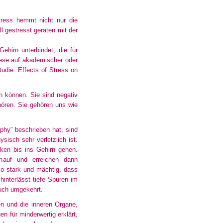
tress hemmt nicht nur die
l gestresst geraten mit der
hirn unterbindet, die für
iese auf akademischer oder
tudie: Effects of Stress on
en können. Sie sind negativ
hören. Sie gehören uns wie
phy" beschrieben hat, sind
isch sehr verletzlich ist.
ken bis ins Gehirn gehen.
inauf und erreichen dann
o stark und mächtig, dass
interlässt tiefe Spuren im
auch umgekehrt.
en und die inneren Organe,
n für minderwertig erklärt,