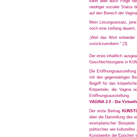
kann aber auch Folge fam
niedriger
sozialer Status d
auf den Bereich der Vagin
Mein Lösungsansatz, jene 
noch eine zeitlang dauern,
„Weil das Wort entweder t
zurückzuerobern
."
[3]
Der erste inhaltlich ausg
Geschlechtsorgane in KU
Die Eröffnungsausstellun
mit den gegenwärtigen Be
Begriff für das körperlic
Körperteile
, die Vagina od
Eröffnungsausstellung
.
VAGINA 2.0 - Die Virtuel
Der erste Beitrag
KUNST
über die Darstellung des 
exemplarischer Beispiele.
politisches
wie kulturelles
Kunstwerke der Epochen wur