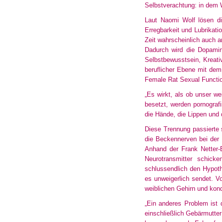
Selbstverachtung: in dem 
Laut Naomi Wolf lösen di
Erregbarkeit
und Lubrikatio
Zeit wahrscheinlich auch a
Dadurch wird die Dopamin
Selbstbewusstsein, Kreati
beruflicher Ebene mit dem 
Female
Rat Sexual Functi
„Es wirkt, als ob unser we
besetzt
, werden pornograf
die Hände, die Lippen und 
Diese Trennung passierte 
die Beckennerven bei der 
Anhand
der Frank Netter-
Neurotransmitter
schicken
schlussendlich
den Hypotha
es unweigerlich sendet. V
weiblichen
Gehirn und kondi
„Ein anderes Problem ist 
einschließlich
Gebärmutter u