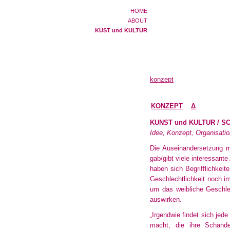
HOME
ABOUT
KUST und KULTUR
konzept
KONZEPT
Δ
KUNST und KULTUR / S
Idee, Konzept, Organisati
Die Auseinandersetzung m
gab/gibt viele interessan
haben sich Begrifflichkeit
Geschlechtlichkeit noch i
um das weibliche Geschlec
auswirken
.
„Irgendwie findet sich jede
macht, die ihre Schande