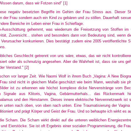
Wissen darum, dass wir Fotzen sind"
[1]
ese negativ besetzten Begriffe im Gehirn der Frau Stress aus. Dieser S
n der Frau sondern auch ein Kind zu gebären und zu stillen. Dauerhaft sexuel
ndere Bereiche im Leben einer Frau in Schieflage.
-Ausschüttung gehemmt, was wiederrum die Freisetzung von Stoffen im Ge
vität, Zuversicht... stehen und besonders dann von Bedeutung sind, wenn d
Verursacher konkurrieren. Dies bestätigt zudem eine 2005 veröffentlichte S
ons.
ibliches Geschlecht getrennt von uns wäre, etwas, das wir nicht kontrollier
isiert oder als schmutzig angesehen. Aber die Wahrheit ist, dass sie uns ge
der Verstand."
[2]
schon vor langer Zeit. Wie Naomi Wolf in ihrem Buch „Vagina: A New Biogra
Frau sind nicht in gleichem Maße geschützt wie beim Mann, weshalb sie phys
Bilder ist zu erkennen wie höchst komplexe dicke Nervenstränge vom Bec
 Signale aus Klitoris, Vagina, Gebärmutterhals... das Rückenmark h
lamus und den Hirnstamm. Dieses innere elektrische Nervennetzwerk ist s
on unten nach oben, von oben nach unten. Eine Traumatisierung der Vagina h
tioniert und prägt Körper und Geist der Frau. Und so behaupte ich wirkt es 
die Scham. Die Scham wirkt direkt auf die unteren weiblichen Energiezentr
nd Eierstöcke. Sie ist oft Ergebnis einer sozialen Programmierung, die Fraue