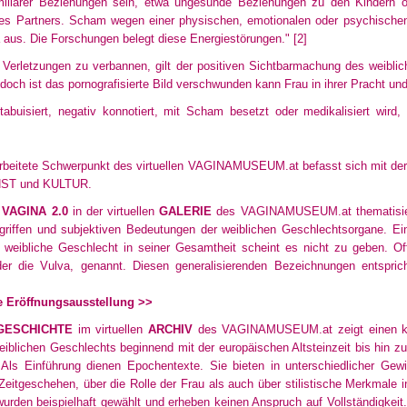
iliärer Beziehungen sein, etwa ungesunde Beziehungen zu den Kindern o
es Partners. Scham wegen einer physischen, emotionalen oder psychischen
a aus. Die Forschungen belegt diese Energiestörungen."
[2]
Verletzungen zu verbannen, gilt der positiven Sichtbarmachung des weibli
 doch ist das pornografisierte Bild verschwunden kann Frau in ihrer Pracht un
abuisiert, negativ konnotiert, mit Scham besetzt oder medikalisiert wird, i
earbeitete Schwerpunkt des virtuellen VAGINAMUSEUM.at befasst sich mit der 
NST und KULTUR.
g
VAGINA 2.0
in der virtuellen
GALERIE
des VAGINAMUSEUM.at thematisier
griffen und subjektiven Bedeutungen der weiblichen Geschlechtsorgane. Ei
he weibliche Geschlecht in seiner Gesamtheit scheint es nicht zu geben. O
er die Vulva, genannt. Diesen generalisierenden Bezeichnungen entsprich
le Eröffnungsausstellung >>
GESCHICHTE
im virtuellen
ARCHIV
des VAGINAMUSEUM.at zeigt einen kun
weiblichen Geschlechts beginnend mit der europäischen Altsteinzeit bis hin 
 Als Einführung dienen Epochentexte. Sie bieten in unterschiedlicher Gew
 Zeitgeschehen, über die Rolle der Frau als auch über stilistische Merkmale 
den beispielhaft gewählt und erheben keinen Anspruch auf Vollständigkeit. Si