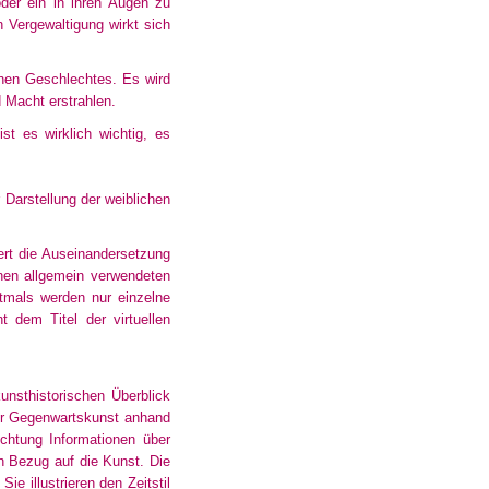
der ein in ihren Augen zu
 Vergewaltigung wirkt sich
chen Geschlechtes. Es wird
d Macht erstrahlen.
st es wirklich wichtig, es
Darstellung der weiblichen
t die Auseinandersetzung
nen allgemein verwendeten
ftmals werden nur einzelne
t dem Titel der virtuellen
sthistorischen Überblick
zur Gegenwartskunst anhand
ichtung Informationen über
in Bezug auf die Kunst. Die
e illustrieren den Zeitstil