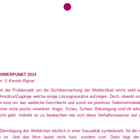
CHWERPUNKT 2014
on:
©
Kerstin Rajnar
it der Problematik um die Sichtbarmachung der Weiblichkeit reicht wohl e
te Ansätze/Zugänge welche einige Lösungsansätze aufzeigen. Doch, obwohl sic
en rund um das weibliche Geschlecht und somit ein positives Selbstverständn
mmer nicht positiv verankert. Angst, Scheu, Scham, Belustigung sind oft e
ht geht. Indirekt ist zu beobachten wie sich diese Verhaltensweisen auf d
 Demütigung des Weiblichen letztlich in einer Sexualität symbolisiert, für die
 ist. Und das Wort lautet nicht fuck, sondern cunt. Darin liegt der