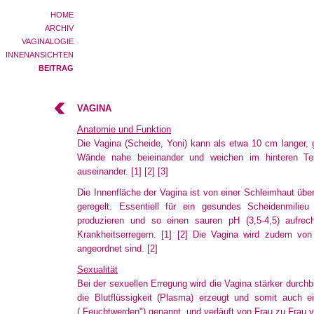
HOME
ARCHIV
VAGINALOGIE
INNENANSICHTEN
BEITRAG
VAGINA
Anatomie und Funktion
Die Vagina (Scheide, Yoni) kann als etwa 10 cm langer, g
Wände nahe beieinander und weichen im hinteren Teil
auseinander
.
[1]
[2]
[3]
Die Innenfläche der Vagina ist von einer Schleimhaut üb
geregelt. Essentiell für ein gesundes Scheidenmilieu
produzieren
und so einen sauren pH (3,5-4,5) aufrech
Krankheitserregern
.
[1]
[2]
Die Vagina wird zudem von z
angeordnet
sind.
[2]
Sexualität
Bei der sexuellen Erregung wird die Vagina stärker durc
die Blutflüssigkeit (Plasma) erzeugt und somit auch ei
(„Feuchtwerden") genannt, und verläuft von Frau zu Frau 