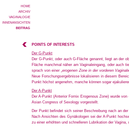
HOME
ARCHIV
VAGINALOGIE
INNENANSICHTEN
BEITRAG
POINTS OF INTERESTS
Der G-Punkt
Der G-Punkt, oder auch G-Fläche genannt, liegt an der obe
Fläche manchmal näher am Vaginaleingang, oder auch tief
sprach von einer
„erogenen Zone in der vorderen Vaginalwa
Neue Forschungsergebnisse lokalisieren in diesem Bereich
Punkt höchst angenehm, manche können sogar ejakulier
Der A-Punkt
Der A-Punkt (Anterior Fornix Erogenous Zone) wurde vo
Asian Congress of
Sexology
vorgestellt.
Der Punkt befindet sich seiner Beschreibung nach an de
Nach
Ansichten
des Gynäkologen sei der A-Punkt hochse
zu einer erhöhten und schnelleren Lubrikation der Vagina, 