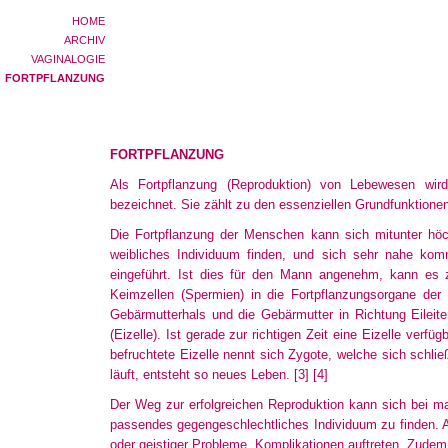
HOME
ARCHIV
VAGINALOGIE
FORTPFLANZUNG
FORTPFLANZUNG
Als Fortpflanzung (Reproduktion) von Lebewesen wir
bezeichnet
. Sie zählt zu den essenziellen Grundfunktion
Die Fortpflanzung der Menschen kann sich mitunter höc
weibliches
Individuum finden, und sich sehr nahe komm
eingeführt
. Ist dies für den Mann angenehm, kann es z
Keimzellen
(Spermien) in die Fortpflanzungsorgane der
Gebärmutterhals
und die Gebärmutter in Richtung Eileit
(Eizelle)
. Ist gerade zur richtigen Zeit eine Eizelle verfüg
befruchtete Eizelle nennt sich Zygote, welche sich schli
läuft, entsteht so neues Leben.
[3]
[4]
Der Weg zur erfolgreichen Reproduktion kann sich bei ma
passendes gegengeschlechtliches Individuum zu finden. A
oder geistiger Probleme, Komplikationen auftreten. Zude