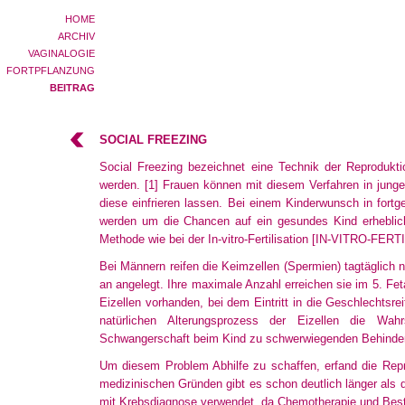
HOME
ARCHIV
VAGINALOGIE
FORTPFLANZUNG
BEITRAG
SOCIAL FREEZING
Social Freezing bezeichnet eine Technik der Reproduktio
werden
.
[1]
Frauen können mit diesem Verfahren in junge
diese einfrieren lassen. Bei einem Kinderwunsch in fortg
werden um die Chancen auf ein gesundes Kind erheblic
Methode
wie bei der In-vitro-Fertilisation
[IN-VITRO-FERT
Bei Männern reifen die Keimzellen (Spermien) tagtäglich 
an angelegt. Ihre maximale Anzahl erreichen sie im 5. Fe
Eizellen vorhanden, bei dem Eintritt in die Geschlechtsre
natürlichen Alterungsprozess der Eizellen die Wahr
Schwangerschaft beim Kind zu schwerwiegenden Behinde
Um diesem Problem Abhilfe zu schaffen, erfand die Repr
medizinischen Gründen gibt es schon deutlich länger als 
mit Krebsdiagnose verwendet, da Chemotherapie und Best