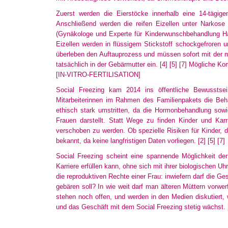
Zuerst werden die Eierstöcke innerhalb eine 14-tägig
Anschließend
werden die reifen Eizellen unter Narkose 
(Gynäkologe
und Experte für Kinderwunschbehandlung Ha
Eizellen werden in flüssigem Stickstoff schockgefroren 
überleben den Auftauprozess und müssen sofort mit der m
tatsächlich in der Gebärmutter ein.
[4]
[5]
[7]
Mögliche Kompl
[IN-VITRO-FERTILISATION]
Social Freezing kam 2014 ins öffentliche Bewusstsei
Mitarbeiterinnen
im Rahmen des Familienpakets die Beha
ethisch stark umstritten, da die Hormonbehandlung sowi
Frauen darstellt. Statt Wege zu finden Kinder und Kar
verschoben
zu werden. Ob spezielle Risiken für Kinder, di
bekannt, da keine langfristigen Daten vorliegen.
[2]
[5]
[7]
Social Freezing scheint eine spannende Möglichkeit d
Karriere
erfüllen kann, ohne sich mit ihrer biologischen U
die reproduktiven Rechte einer Frau: inwiefern darf die G
gebären soll? In wie weit darf man älteren Müttern vorwe
stehen noch offen, und werden in den Medien diskutiert, w
und das Geschäft mit dem Social Freezing stetig wächst.