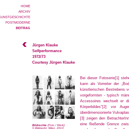
HOME
ARCHIV
KUNSTGESCHICHTE
POSTMODERNE
BEITRAG
Jürgen Klauke
Selfperformance
1972/73
Courtesy Jürgen Klauke
Bei dieser Fotoserie
[1]
stehe
kann als Vorreiter der „B
künstlerischen Bestrebens ve
vorgeformten - typisch män
Accessoires wechselt er d
Körperbildes"
[2]
vor Augen.
überdimensionierte Vulvaplast
[3]
zeigen den BetrachterInne
eine fließende Grenze zwis
Bildrechte
(Foto / Werk):
© Bildrecht, Wien, 2013