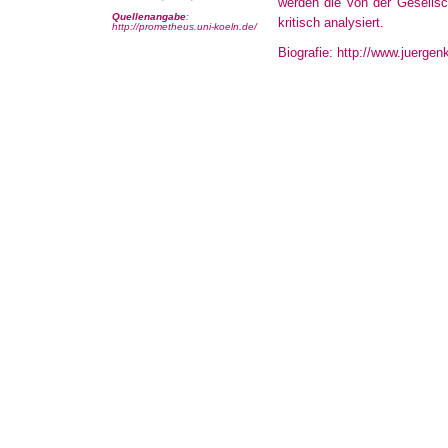
werden die von der Gesellsc
Quellenangabe
:
kritisch analysiert.
http://prometheus.uni-koeln.de/
Biografie: http://www.juergen