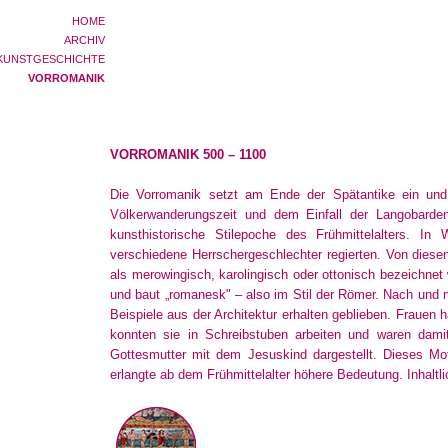
HOME
ARCHIV
KUNSTGESCHICHTE
VORROMANIK
VORROMANIK 500 – 1100
Die Vorromanik setzt am Ende der Spätantike ein und
Völkerwanderungszeit und dem Einfall der Langobarden 
kunsthistorische Stilepoche des Frühmittelalters. In
verschiedene Herrschergeschlechter regierten. Von diesen 
als merowingisch, karolingisch oder ottonisch bezeichnet w
und baut „romanesk" – also im Stil der Römer. Nach und na
Beispiele aus der Architektur erhalten geblieben. Frauen 
konnten sie in Schreibstuben arbeiten und waren dami
Gottesmutter mit dem Jesuskind dargestellt. Dieses M
erlangte ab dem Frühmittelalter höhere Bedeutung. Inhalt