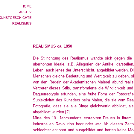
HOME
ARCHIV
KUNSTGESCHICHTE
REALISMUS
REALISMUS ca. 1850
Die Stilrichtung des Realismus wandte sich gegen die 
überhöhten Ideale, z.B. Allegorien der Antike, darstelle
Leben, auch jenes der Unterschicht, abgebildet werden. Die
Menschen gleiche Bedeutung und Wertigkeit zu geben, s
von den Regeln der Akademischen Malerei abund realisie
Vertreter dieses Stils, transformierte die Wirklichkeit un
Daguerreotypie erfunden, eine frühe Form der Fotografie.
Subjektivität des Künstlers beim Malen, die sie vom Real
Fotografie, dass sie alle Dinge gleichwertig abbildet, 
abgebildet wurden.
[2]
Mitte des 19. Jahrhunderts erstarkten Frauen in ihrem
industriellen Revolution begründet war. Ab diesem Zei
schlechter entlohnt und ausgebildet und hatten keine Mög