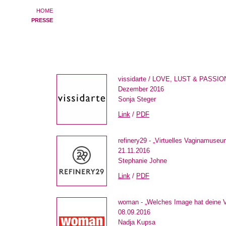
HOME
PRESSE
vissidarte / LOVE, LUST & PASSI
Dezember 2016
Sonja Steger
Link
/
PDF
refinery29 - „Virtuelles Vaginamuse
21.11.2016
Stephanie Johne
Link
/
PDF
woman - „Welches Image hat deine 
08.09.2016
Nadja Kupsa