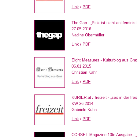
Link
/
PDF
The Gap - „Pink ist nicht antifeminist
27.05.2016
Nadine Obermüller
Link
/
PDF
Eight Measures - Kulturblog aus Graz 
06.01.2015
Christian Kahr
Link
/
PDF
KURIER.at / freizeit - „sex in der frei
KW 26 2014
Gabriele Kuhn
Link
/
PDF
CORSET Magazine 10te Ausgabe -