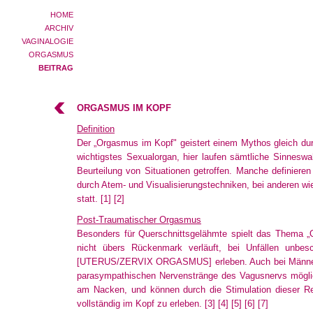
HOME
ARCHIV
VAGINALOGIE
ORGASMUS
BEITRAG
ORGASMUS IM KOPF
Definition
Der „Orgasmus im Kopf" geistert einem Mythos gleich durc
wichtigstes Sexualorgan, hier laufen sämtliche Sinnes
Beurteilung von Situationen getroffen. Manche definier
durch Atem- und Visualisierungstechniken, bei anderen wie
statt.
[1]
[2]
Post-Traumatischer Orgasmus
Besonders für Querschnittsgelähmte spielt das Thema „O
nicht übers Rückenmark verläuft, bei Unfällen unbes
[UTERUS/ZERVIX ORGASMUS]
erleben. Auch bei Männe
parasympathischen Nervenstränge des Vagusnervs mögli
am Nacken, und können durch die Stimulation dieser R
vollständig im Kopf zu erleben.
[3]
[4]
[5]
[6]
[7]