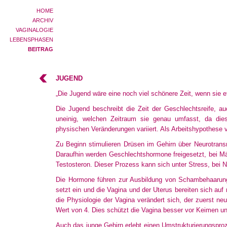
HOME
ARCHIV
VAGINALOGIE
LEBENSPHASEN
BEITRAG
JUGEND
„Die Jugend wäre eine noch viel schönere Zeit, wenn sie
Die Jugend beschreibt die Zeit der Geschlechtsreife, 
uneinig
, welchen Zeitraum sie genau umfasst, da dies
physischen
Veränderungen variiert. Als Arbeitshypothese
Zu Beginn stimulieren Drüsen im Gehirn über Neurotrans
Daraufhin werden Geschlechtshormone freigesetzt, bei M
Testosteron. Dieser Prozess kann sich unter Stress, bei 
Die Hormone führen zur Ausbildung von Schambehaarung,
setzt ein und die Vagina und der Uterus bereiten sich a
die Physiologie der Vagina verändert sich, der zuerst ne
Wert von 4. Dies schützt die Vagina besser vor Keimen u
Auch das junge Gehirn erlebt einen Umstrukturierungsproz