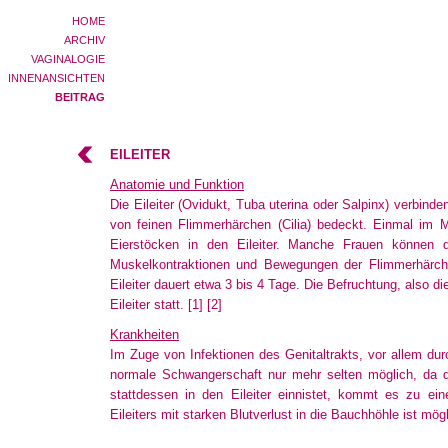
HOME
ARCHIV
VAGINALOGIE
INNENANSICHTEN
BEITRAG
EILEITER
Anatomie und Funktion
Die Eileiter (Ovidukt, Tuba uterina oder Salpinx) verbind
von feinen Flimmerhärchen (Cilia) bedeckt. Einmal im M
Eierstöcken
in den Eileiter. Manche Frauen können d
Muskelkontraktionen
und Bewegungen der Flimmerhärchen
Eileiter
dauert etwa 3 bis 4 Tage. Die Befruchtung, also d
Eileiter
statt.
[1]
[2]
Krankheiten
Im Zuge von Infektionen des Genitaltrakts, vor allem dur
normale Schwangerschaft nur mehr selten möglich, da 
stattdessen
in den Eileiter einnistet, kommt es zu eine
Eileiters mit starken Blutverlust in die Bauchhöhle ist mögl