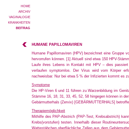
HOME
ARCHIV
VAGINALOGIE
KRANKHEITEN
BEITRAG
HUMANE PAPILLOMAVIREN
Humane Papillomaviren (HPV) bezeichnet eine Gruppe vo
hervorrufen können.
[1]
Aktuell sind etwa 150 HPV-Stämm
Laufe ihres Lebens in Kontakt mit HPV – dies passier
verlaufen
symptomlos. Der Virus wird vom Körper erfo
nachweisbar
. Nur bei etwa 5 % der Infizierten kommt es
Symptome
Die HP-Viren 6 und 11 führen zu Warzenbildung im Genita
Stämme 16, 18, 31, 33, 45, 52, 58 hingegen können in d
Gebärmutterhals (Zervix)
[GEBÄRMUTTERHALS]
betroff
Therapiemöglichkeit
Mithilfe des PAP-Abstrich (PAP-Test, Krebsabstrich) kan
Krebs(vorstufen) testen. Innerhalb dieser Routineunters
Wattestäbchen oberflächliche Zellen aus dem Gebärmutte