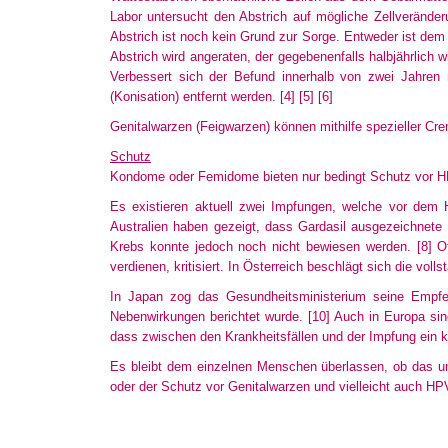
Labor untersucht den Abstrich auf mögliche Zellveränderu
Abstrich
ist noch kein Grund zur Sorge. Entweder ist dem L
Abstrich wird angeraten, der gegebenenfalls halbjährlich
Verbessert sich der Befund innerhalb von zwei Jahren n
(Konisation)
entfernt werden.
[4]
[5]
[6]
Genitalwarzen (Feigwarzen) können mithilfe spezieller Cre
Schutz
Kondome oder Femidome bieten nur bedingt Schutz vor H
Es existieren aktuell zwei Impfungen, welche vor dem 
Australien
haben gezeigt, dass Gardasil ausgezeichnete E
Krebs konnte jedoch noch nicht bewiesen werden.
[8]
Of
verdienen
, kritisiert. In Österreich beschlägt sich die vo
In Japan zog das Gesundheitsministerium seine Empfe
Nebenwirkungen
berichtet wurde.
[10]
Auch in Europa sind
dass zwischen den Krankheitsfällen und der Impfung ein
Es bleibt dem einzelnen Menschen überlassen, ob das u
oder der Schutz vor Genitalwarzen und vielleicht auch H