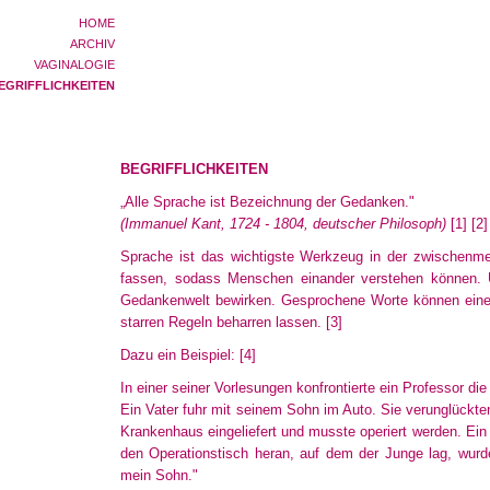
HOME
ARCHIV
VAGINALOGIE
EGRIFFLICHKEITEN
BEGRIFFLICHKEITEN
„Alle Sprache ist Bezeichnung der Gedanken."
(Immanuel Kant, 1724 - 1804, deutscher Philosoph)
[1]
[2]
Sprache ist das wichtigste Werkzeug in der zwischenm
fassen
, sodass Menschen einander verstehen können. 
Gedankenwelt
bewirken. Gesprochene Worte können einen
starren Regeln beharren lassen.
[3]
Dazu ein Beispiel:
[4]
In einer seiner Vorlesungen konfrontierte ein Professor d
Ein Vater fuhr mit seinem Sohn im Auto. Sie verunglückten
Krankenhaus eingeliefert und musste operiert werden. Ein 
den Operationstisch heran, auf dem der Junge lag, wurde 
mein Sohn."