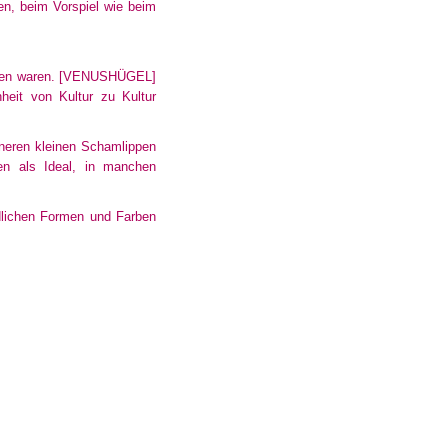
len, beim Vorspiel wie beim
gen waren.
[VENUSHÜGEL]
eit von Kultur zu Kultur
neren kleinen Schamlippen
en als Ideal, in manchen
iedlichen Formen und Farben