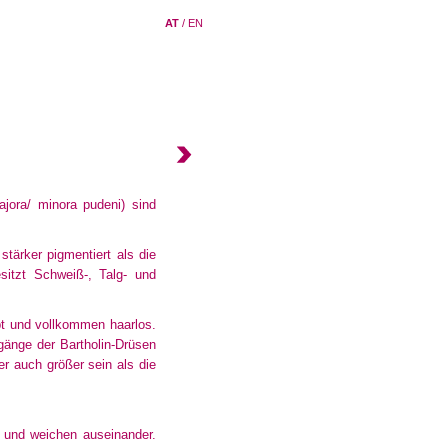
AT
/
EN
ajora/ minora pudeni) sind
tärker pigmentiert als die
sitzt Schweiß-, Talg- und
rbt und vollkommen haarlos.
gänge der Bartholin-Drüsen
r auch größer sein als die
be und weichen auseinander.