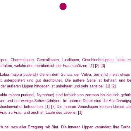
pen, Charmelippen, Genitallippen, Lustlippen, Geschlechtslippen; Labia m
utfalten, welche den Intimbereich der Frau schützen.
[1]
[2]
[3]
Labia majora pudendi) dienen dem Schutz der Vulva. Sie sind meist etwas s
 unterpolstert und gut durchblutet. Die äußere Seite ist behaart und be
e der äußeren Lippen hingegen ist unbehaart und sehr sensibel.
[1]
[2]
abia minora pudendi, Nymphae) sind farblich von zartrosa bis bläulich gefä
üsen und nur wenige Schweißdrüsen. Im unteren Drittel sind die Ausführungs
cheidenvorhof befeuchten.
[1]
[2]
Die inneren Venuslippen können kleiner, abe
n Frau zu Frau, und auch im Laufe des Lebens.
[1]
ich bei sexueller Erregung mit Blut. Die inneren Lippen verändern ihre Far