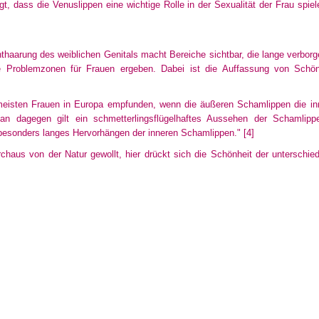
, dass die Venuslippen eine wichtige Rolle in der Sexualität der Frau spie
haarung des weiblichen Genitals macht Bereiche sichtbar, die lange verbor
 Problemzonen für Frauen ergeben. Dabei ist die Auffassung von Schönh
meisten Frauen in Europa empfunden, wenn die äußeren Schamlippen die in
an dagegen gilt ein schmetterlingsflügelhaftes Aussehen der Schamlipp
besonders langes Hervorhängen der inneren Schamlippen."
[4]
urchaus von der Natur gewollt, hier drückt sich die Schönheit der untersch