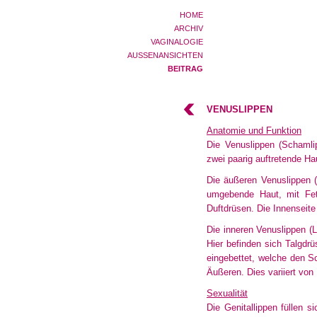
HOME
ARCHIV
VAGINALOGIE
AUSSENANSICHTEN
BEITRAG
VENUSLIPPEN
Anatomie und Funktion
Die Venuslippen (Schamlip
zwei paarig auftretende Ha
Die äußeren Venuslippen (
umgebende Haut, mit Fett
Duftdrüsen
. Die Innenseit
Die inneren Venuslippen (L
Hier befinden sich Talgdr
eingebettet, welche den S
Äußeren. Dies variiert vo
Sexualität
Die Genitallippen füllen s