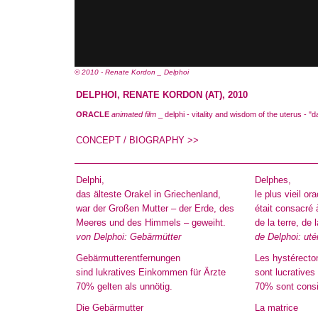
© 2010 - Renate Kordon _ Delphoi
DELPHOI, RENATE KORDON (AT), 2010
ORACLE
animated film
_ delphi - vitality and wisdom of the uterus -
CONCEPT / BIOGRAPHY >>
Delphi,
Delphes,
das älteste Orakel in Griechenland,
le plus vieil or
war der Großen Mutter – der Erde, des
était consacré
Meeres und des Himmels – geweiht.
de la terre, de 
von Delphoi: Gebärmütter
de Delphoi: uté
Gebärmutterentfernungen
Les hystérecto
sind lukratives Einkommen für Ärzte
sont lucratives
70% gelten als unnötig.
70% sont consid
Die Gebärmutter
La matrice