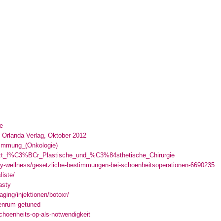
ie
, Orlanda Verlag, Oktober 2012
stimmung_(Onkologie)
arzt_f%C3%BCr_Plastische_und_%C3%84sthetische_Chirurgie
uty-wellness/gesetzliche-bestimmungen-bei-schoenheitsoperationen-6690235
liste/
asty
aging/injektionen/botoxr/
tenrum-getuned
choenheits-op-als-notwendigkeit