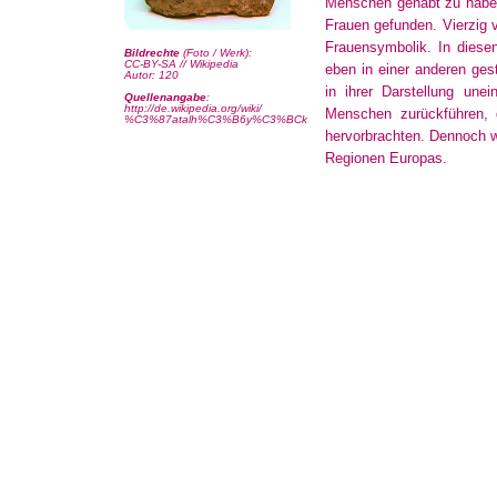
Menschen gehabt zu haben
Frauen gefunden. Vierzig v
Frauensymbolik. In diesen
Bildrechte
(Foto / Werk):
CC-BY-SA // Wikipedia
eben in einer anderen ges
Autor: 120
in ihrer Darstellung une
Quellenangabe
:
http://de.wikipedia.org/wiki/
Menschen zurückführen, 
%C3%87atalh%C3%B6y%C3%BCk
hervorbrachten. Dennoch w
Regionen Europas.