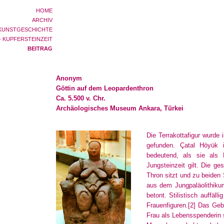
HOME
ARCHIV
KUNSTGESCHICHTE
- KUPFERSTEINZEIT
BEITRAG
Anonym
Göttin auf dem Leopardenthron
Ca. 5.500 v. Chr.
Archäologisches Museum Ankara, Türkei
Die Terrakottafigur wurde
gefunden. Çatal Höyük i
bedeutend, als sie als
Jungsteinzeit gilt. Die ge
Thron sitzt und zu beiden
aus dem Jungpaläolithikum
betont. Stilistisch auffäll
Frauenfiguren.
[2]
Das Gebä
Frau als Lebensspenderin s