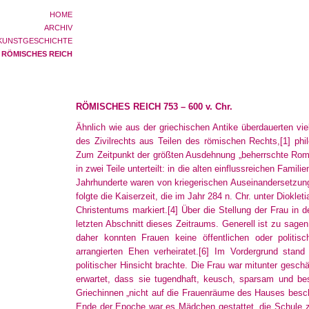
HOME
ARCHIV
KUNSTGESCHICHTE
RÖMISCHES REICH
RÖMISCHES REICH 753 – 600 v. Chr.
Ähnlich wie aus der griechischen Antike überdauerten vi
des Zivilrechts aus Teilen des römischen Rechts,
[1]
phil
Zum Zeitpunkt der größten Ausdehnung „beherrschte Ro
in zwei Teile unterteilt: in die alten einflussreichen Famil
Jahrhunderte waren von kriegerischen Auseinandersetzun
folgte die Kaiserzeit, die im Jahr 284 n. Chr. unter Diokl
Christentums markiert.
[4]
Über die Stellung der Frau in d
letzten Abschnitt dieses Zeitraums. Generell ist zu sage
daher konnten Frauen keine öffentlichen oder polit
arrangierten Ehen verheiratet.
[6]
Im Vordergrund stand 
politischer Hinsicht brachte. Die Frau war mitunter gesch
erwartet, dass sie tugendhaft, keusch, sparsam und be
Griechinnen „nicht auf die Frauenräume des Hauses besc
Ende der Epoche war es Mädchen gestattet, die Schule zu