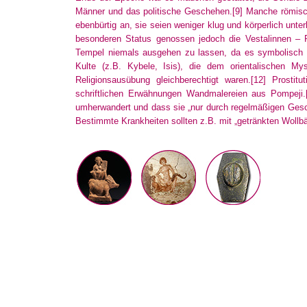
Männer und das politische Geschehen.
[9]
Manche römische
ebenbürtig an, sie seien weniger klug und körperlich unter
besonderen Status genossen jedoch die Vestalinnen – P
Tempel niemals ausgehen zu lassen, da es symbolisch fü
Kulte (z.B. Kybele, Isis), die dem orientalischen M
Religionsausübung gleichberechtigt waren.
[12]
Prostitu
schriftlichen Erwähnungen Wandmalereien aus Pompeji.
umherwandert und dass sie „nur durch regelmäßigen Gesc
Bestimmte Krankheiten sollten z.B. mit „getränkten Wollbä