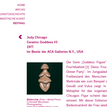
HOME
ARCHIV
KUNSTGESCHICHTE
MINISTISCHE KUNST
BEITRAG
Judy Chicago
Ceramic Goddess #3
1977
Im Besitz der ACA Galleries N.Y., USA
Die Serie „Goddess Figure"
Fruchtbarkeit.
[1]
Diese Fruch
Dinner Party". Im Jungpaläo
Fortbestand des Menschen v
Merkmale wie zum Beispiel d
Gesäß und Vulva zeigt. In
Metapher für das sogenannt
Chicagos Figur scheint da
Bildrechte
(Foto / Werk):Photo
erinnert. Mit dieser Götters
© Donald Woodman
Photographer
Bedeutsamkeit der Frau wied
(www.DonaldWoodman.com)