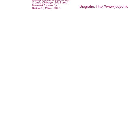
© Judy Chicago, 2013 and
licensed for use by
Biografie: http://www.judych
Bildrecht, Wien, 2013