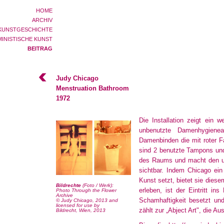
HOME
ARCHIV
KUNSTGESCHICHTE
MINISTISCHE KUNST
BEITRAG
Judy Chicago
Menstruation Bathroom
1972
Die Installation zeigt ein 
unbenutzte Damenhygienear
Damenbinden die mit roter F
sind 2 benutzte Tampons und 
des Raums und macht den un
sichtbar. Indem Chicago ei
Kunst setzt, bietet sie diese
Bildrechte
(Foto / Werk):
erleben, ist der Eintritt i
Photo Through the Flower
Archive
Schamhaftigkeit besetzt un
© Judy Chicago, 2013 and
licensed for use by
zählt zur „Abject Art", die 
Bildrecht, Wien, 2013